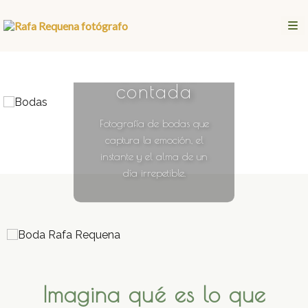
Tu historia
merece ser
contada
Fotografía de bodas que
captura la emoción, el
instante y el alma de un
día irrepetible.
Imagina qué es lo que